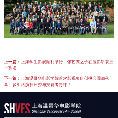
动
申
询
报
请
名
上一篇：
上海学生影展顺利举行，张艺谋之子在温影斩获三
个奖项
下一篇：
上海温哥华电影学院首次影视项目创投会圆满落
幕，多组路演获评委与投资者青睐！