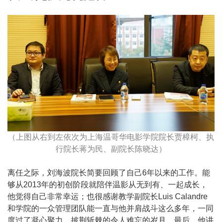
（上图从右到左依次为上海温哥华电影学院院长贾樟柯、执
行院长蒋为民、副院长陈晓达）
离任之际，刘海波院长简要回顾了自己6年以来的工作。能
够从2013年的初创阶段就陪伴温影从无到有、一起成长，
他觉得自己非常幸运；也很感谢教学副院长Luis Calandre
和学院的一众管理团队能一直与他并肩战斗这么多年，一同
度过了凝心聚力、披荆斩棘的令人难忘的岁月。最后，他讲