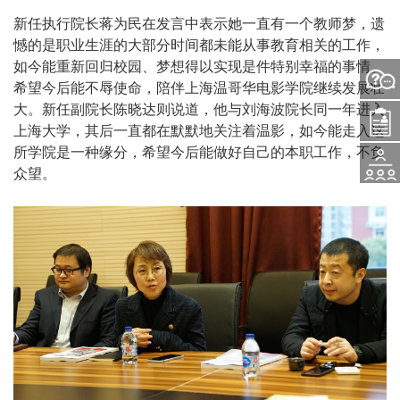
新任执行院长蒋为民在发言中表示她一直有一个教师梦，遗
憾的是职业生涯的大部分时间都未能从事教育相关的工作，
如今能重新回归校园、梦想得以实现是件特别幸福的事情。
问
希望今后能不辱使命，陪伴上海温哥华电影学院继续发展壮
大。新任副院长陈晓达则说道，他与刘海波院长同一年进入
入
上海大学，其后一直都在默默地关注着温影，如今能走入这
题
所学院是一种缘分，希望今后能做好自己的本职工作，不负
活
众望。
学
咨
动
申
询
报
请
名