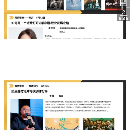
入
题
活
学
咨
动
申
询
报
请
名