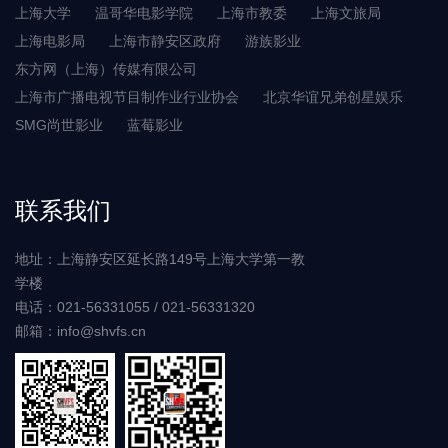
上海大学
温哥华电影学院
上海市教委
上海文旅局
上海电影局
上海市静安区政府
游族影业
东方网（上海）传媒有限公司
上海市广播电视节目制作业行业协会
北京华谊兄弟创星娱乐
SMG尚世影业
蓝莓影业
联系我们
地址：上海静安区延长路149号上海大学第一教
学楼
电话：021-56331055 / 021-56331320
邮箱：info@shvfs.cn