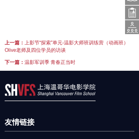
问
入
题
活
学
上一篇：
上影节“探索”单元-温影大师班训练营（动画班）
咨
Olive老师及四位学员的访谈
动
申
下一篇：
温影军训季 青春正当时
询
报
请
名
友情链接