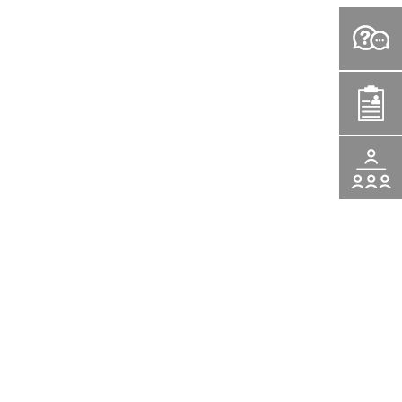
问
题
入
咨
学
活
询
申
动
请
报
名