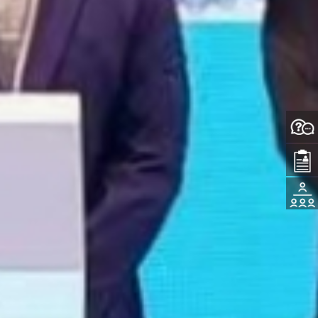
问
入
题
活
学
咨
动
申
询
报
请